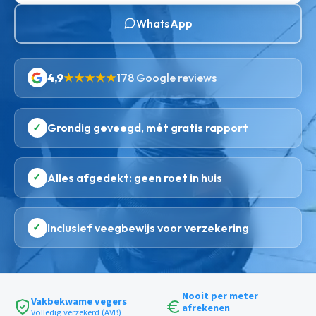
WhatsApp
4,9
★★★★★
178 Google reviews
✓
Grondig geveegd, mét gratis rapport
✓
Alles afgedekt: geen roet in huis
✓
Inclusief veegbewijs voor verzekering
Nooit per meter
Vakbekwame vegers
afrekenen
Volledig verzekerd (AVB)